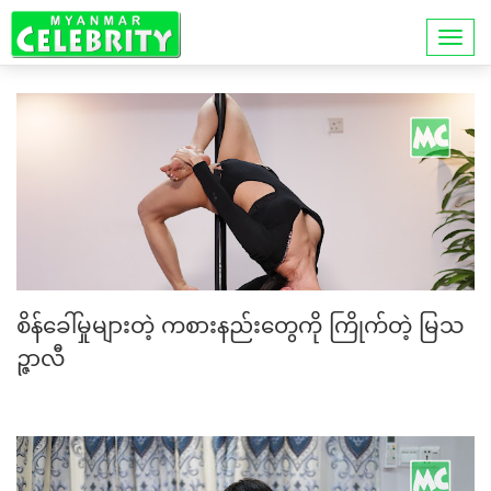
စိန်ခေါ်မှုများတဲ့ ကစားနည်းတွေကို ကြိုက်တဲ့ မြသ
ဉ္ဇာလီ