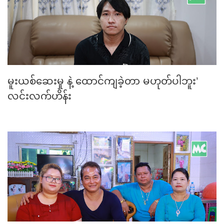
မူးယစ်ဆေးမှု နဲ့ ထောင်ကျခဲ့တာ မဟုတ်ပါဘူး’
လင်းလက်ဟိန်း