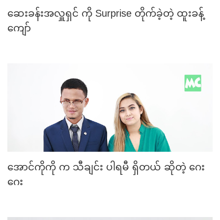
ဆေးခန်းအလှူရှင် ကို Surprise တိုက်ခဲ့တဲ့ ထူးခန့်
ကျော်
အောင်ကိုကို က သီချင်း ပါရမီ ရှိတယ် ဆိုတဲ့ ဂေး
ဂေး