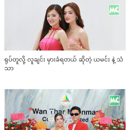
ရုပ်တူလို့ လူချင်း မှားခံရတယ် ဆိုတဲ့ ယမင်း နဲ့ သံ
သာ