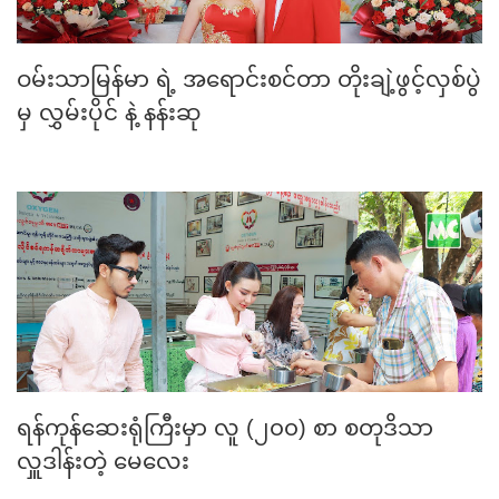
ဝမ်းသာမြန်မာ ရဲ့ အရောင်းစင်တာ တိုးချဲ့ဖွင့်လှစ်ပွဲ
မှ လွှမ်းပိုင် နဲ့ နန်းဆု
ရန်ကုန်ဆေးရုံကြီးမှာ လူ (၂၀၀) စာ စတုဒိသာ
လှူဒါန်းတဲ့ မေလေး