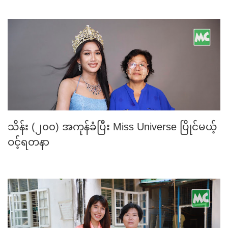
သိန်း (၂၀၀) အကုန်ခံပြီး Miss Universe ပြိုင်မယ့်
ဝင့်ရတနာ