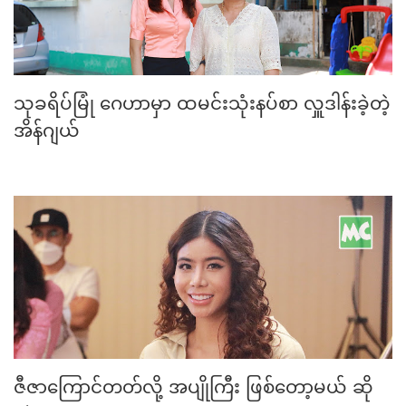
သုခရိပ်မြုံ ဂေဟာမှာ ထမင်းသုံးနပ်စာ လှူဒါန်းခဲ့တဲ့
အိန်ဂျယ်
ဇီဇာကြောင်တတ်လို့ အပျိုကြီး ဖြစ်တော့မယ် ဆို