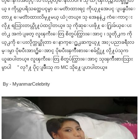
တ္ေနက်အတိုင္းပဲ လည္ပတ္ေနတာပါ ။ သု ယံုၾကည္တာတစ္ခု႐ွိတ
ယ္ ။ ကိုယ္ကပရိသတ္အေပၚမွာ ေမတၱာထားရင္ ကိုယ္႔အေပၚ ျပန္ၿပီးေ
တာ႔ ေမတၱာထားလိမ္႔မယ္ ယံုတယ္။ သု အေနနဲ႕ ကံေကာင္း
လို႔ ရသြားတယ္လို႔ပဲထင္ပါတယ္။ သု ကိုဆုေပးဖို႔ ေ႐ြးခ်ယ္ေပး
တဲ႕ အကဲျဖတ္ လူၾကီးေတြ စိတ္မပ်က္သြားေအာင္ ၊ သူတို႕က ကို
ယ္႕ကို ေပးလိုက္တယ္ဆိုတာ ေနာက္ေ႐ွ႕ဆက္မယ္႔ အႏုပညာခရီးလ
မ္းမွာ ပိုၿပီးအား႐ွိေအာင္ ပိုၿပီးၾကိဳးစားေစခ်င္လို႔ လို႔ပဲသုက
ယူဆပါတယ္။ လူၾကီးေတြ စိတ္မပ်က္သြားေအာင္ သုၾကိဳးစားသြား
မွာပါ ” လုိ႔ ပိုင္ျဖိဳးသု က MC သို႔ေျပာပါတယ္။
By - MyanmarCelebrity