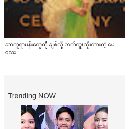
ဆာကူရာပန်းတွေကို ချစ်လို့ တက်တူးထိုးထားတဲ့ မေ
လေး
Trending NOW