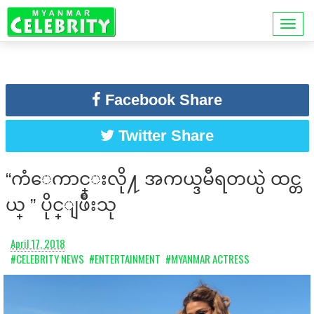
Facebook Share
Twitter Share
“ကံေကာင္းလို႔ အကယ္ဒမီရတယ္ပဲ ထင္တ
ယ္ ” ပိုင္ျဖိဳးသု
April 17, 2018
#CELEBRITY NEWS
#ENTERTAINMENT
#MYANMAR ACTRESS