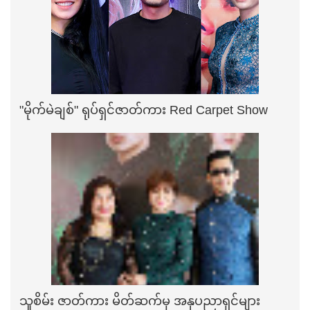
"မိုက်မဲချစ်" ရုပ်ရှင်ဇာတ်ကား Red Carpet Show
သူစိမ်း ဇာတ်ကား မိတ်ဆက်မှ အနုပညာရှင်များ