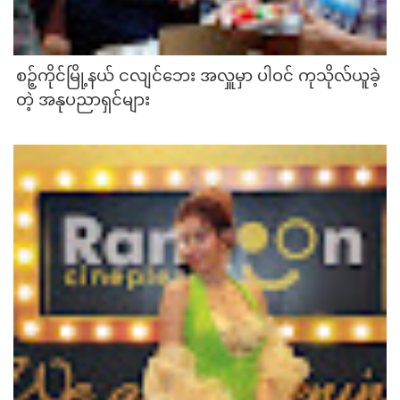
စဉ့်ကိုင်မြို့နယ် ငလျင်ဘေး အလှူမှာ ပါဝင် ကုသိုလ်ယူခဲ့
တဲ့ အနုပညာရှင်များ