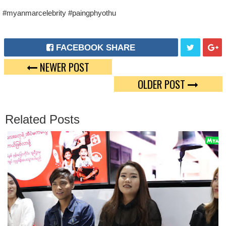
#myanmarcelebrity #paingphyothu
FACEBOOK SHARE
NEWER POST
T
G
OLDER POST
W
O
E
O
Related Posts
E
G
T
L
E
P
L
U