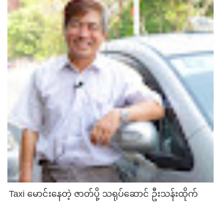
Taxi မောင်းနေတဲ့ ဇာတ်ပို့ သရုပ်ဆောင် ဦးသန်းထိုက်