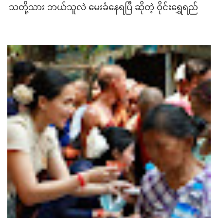
သတို့သား ဘယ်သူလဲ မေးခံနေရပြီ ဆိုတဲ့ ဝိုင်းရွှေရည်