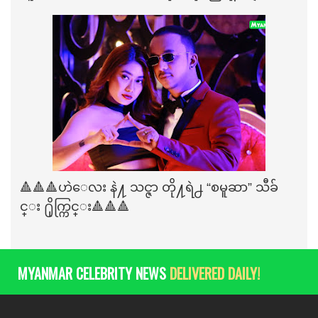
🔺🔺🔺ဟဲေလး နဲ႔ သင္ဇာ တို႔ရဲ႕ “စမူဆာ” သီခ်
င္း ႐ိုက္ကြင္း🔺🔺🔺
MYANMAR CELEBRITY NEWS
DELIVERED DAILY!