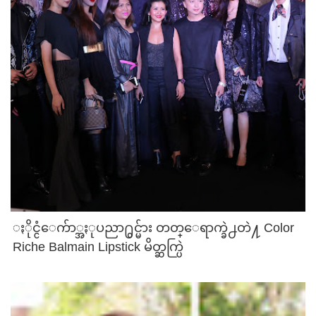
ႏိုင္ငံေက်ာ္အႏုပညာ႐ွင္မ်ား တတ္ေရာက္ခဲ႕တဲ႔ Color
Riche Balmain Lipstick မိတ္ဆက္ပြဲ