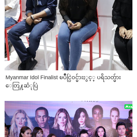
S
Myanmar Idol Finalist ၿပိဳင္ပြဲ၀င္မ်ားႏွင့္ ပရိသတ္မ်ား
ေတြ႔ဆံုပြဲ