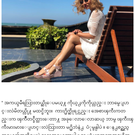
“ အကယ္ဒမီရသြားတယ္ဆိုေပမယ္႔ ကိုယ္႕ကိုကိုယ္လည္း ဘာမွေျပာ
င္းလဲမိတယ္လို႔ မထင္မိဘူး။ ကား႐ိုက္ဆိုရင္လည္း အေစာၾကီးကတ
ည္းက ၾကိဳတင္ခ်ိတ္ထားေတာ႔ အခုေလာေလာဆယ္ ဘာမွ ၾကီးၾ
ကီးမားမားေျပာင္းလဲသြားတာ မ႐ွိဘဲနဲ႕ ပံုမွန္ပါပဲ ။ ေန႕စဥ္လည္ပ