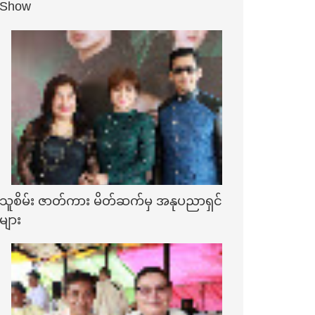
Show
သူစိမ်း ဇာတ်ကား မိတ်ဆက်မှ အနုပညာရှင်
များ