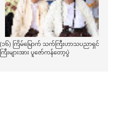
(၁၆) ကြိမ်မြောက် သက်ကြီးဟာသပညာရှင်
ကြီးများအား ပူဇော်ကန်တော့ပွဲ