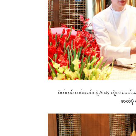
မိတ်ကပ် လင်းလင်း နဲ့ Andy တို့က ခေတ်နှေ
ဓာတ်ပုံ