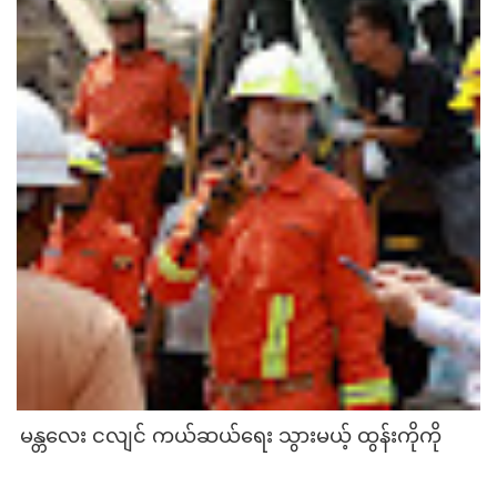
မန္တလေး ငလျင် ကယ်ဆယ်ရေး သွားမယ့် ထွန်းကိုကို