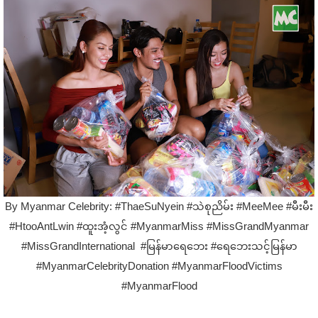
By Myanmar Celebrity: #ThaeSuNyein #သဲစုညိမ်း #MeeMee #မီးမီး
#HtooAntLwin #ထူးအံ့လွင် #MyanmarMiss #MissGrandMyanmar
#MissGrandInternational #မြန်မာရေဘေး #ရေဘေးသင့်မြန်မာ
#MyanmarCelebrityDonation #MyanmarFloodVictims
#MyanmarFlood