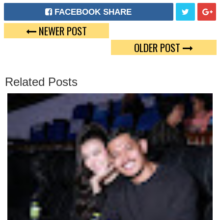
FACEBOOK SHARE
NEWER POST
T
G
OLDER POST
W
O
E
O
Related Posts
E
G
T
L
E
P
L
U
S