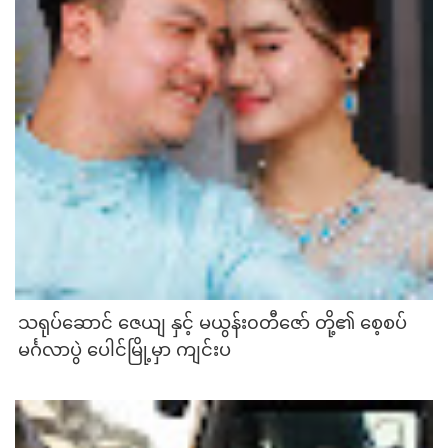
သရုပ်ဆောင် ဇေယျ နှင့် မယွန်း၀တီဇော် တို့၏ စေ့စပ်
မင်္ဂလာပွဲ ပေါင်မြို့မှာ ကျင်းပ