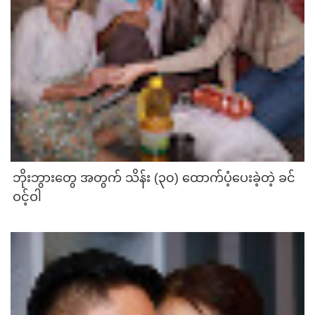
ဘိုးဘွားတွေ အတွက် သိန်း (၃၀) ထောက်ပံ့ပေးခဲ့တဲ့ ခင်
ဝင့်ဝါ