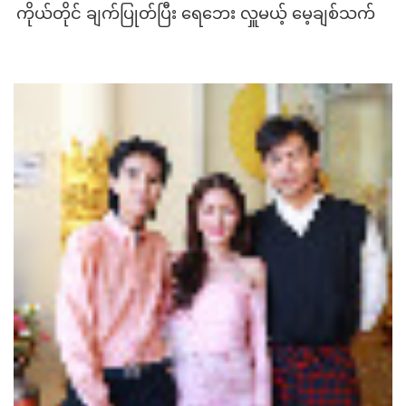
ကိုယ်တိုင် ချက်ပြုတ်ပြီး ရေဘေး လှူမယ့် မေ့ချစ်သက်