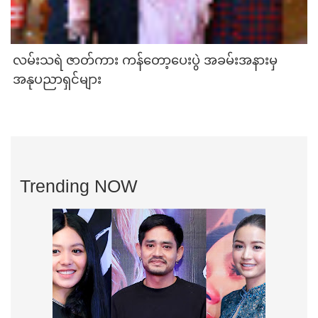
လမ်းသရဲ ဇာတ်ကား ကန်တော့ပေးပွဲ အခမ်းအနားမှ
အနုပညာရှင်များ
Trending NOW