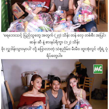
‘ရေဘေးသင့် ပြည်သူတွေ အတွက် (၂၇) သိန်း တန် လှေ တစ်စီး အပြင်၊
ဆန်၊ ဆီ နဲ့ စားနပ်ရိက္ခာ (၁၂) သိန်း
ဖိုး လှူဒါန်းသွားမှာပါ’ လို့ ပြောလာတဲ့ သဲစုညိမ်း၊ မီးမီး၊ ထူးအံ့လွင် တို့ရဲ့ ပုံ
ရိပ်တွေပါ။