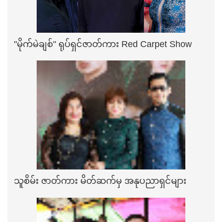
"မိုက်မဲချစ်" ရုပ်ရှင်ဇာတ်ကား Red Carpet Show
သူစိမ်း ဇာတ်ကား မိတ်ဆက်မှ အနုပညာရှင်များ