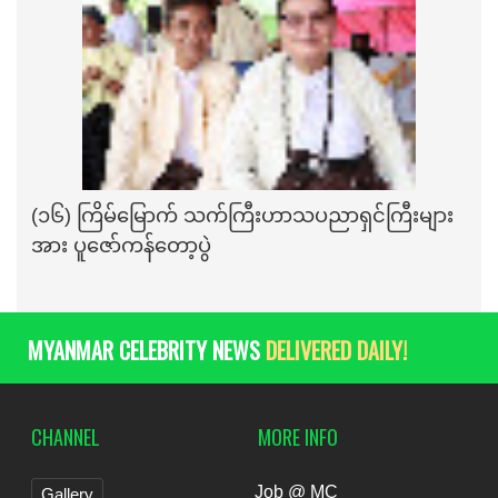
(၁၆) ကြိမ်မြောက် သက်ကြီးဟာသပညာရှင်ကြီးများ
အား ပူဇော်ကန်တော့ပွဲ
MYANMAR CELEBRITY NEWS
DELIVERED DAILY!
CHANNEL
MORE INFO
Job @ MC
Gallery