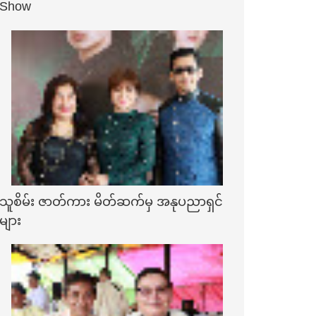
Show
သူစိမ်း ဇာတ်ကား မိတ်ဆက်မှ အနုပညာရှင်
များ