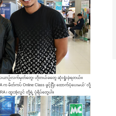
် လေယာဉ်လက်မှတ်တွေ၊ ဟိုတယ်ခတွေ ဆုံးရှုံးခဲ့ရတယ်။
RA က မိတ်ကပ် Online Class ဖွင့်ပြီး ထောက်ပံ့ပေးမယ်’ လို့
၊ ထူးအံ့လွင် တို့ရဲ့ ပုံရိပ်တွေပါ။