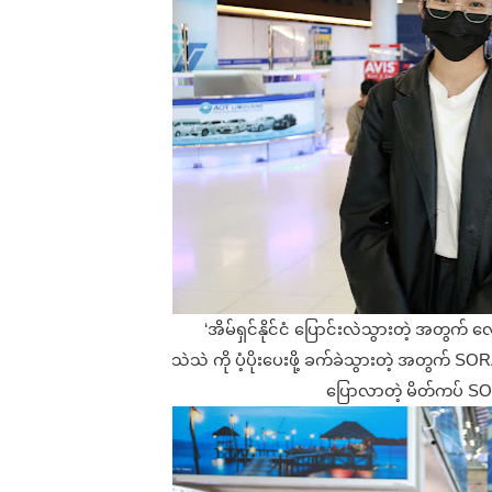
‘အိမ်ရှင်နိုင်ငံ ပြောင်းလဲသွားတဲ့ အတွက
သဲသဲ ကို ပံ့ပိုးပေးဖို့ ခက်ခဲသွားတဲ့ အတွက် SO
ပြောလာတဲ့ မိတ်ကပ် SORA 