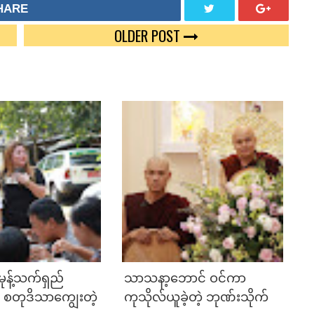
HARE
OLDER POST
TWEE
GOOG
T
LE
PLUS
 မုန့်သက်ရှည်
သာသနာ့ဘောင် ဝင်ကာ
ါး စတုဒိသာကျွေးတဲ့
ကုသိုလ်ယူခဲ့တဲ့ ဘုဏ်းသိုက်