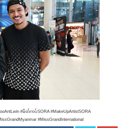
#HtooAntLwin #မိတ်ကပ်SORA #MakeUpArtistSORA
MissGrandMyanmar #MissGrandInternational