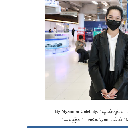
By Myanmar Celebrity: #ထူးအံ့လွင် 
#သဲစုညိမ်း #ThaeSuNyein #သဲသဲ #