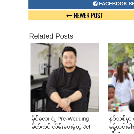
FACEBOOK S
NEWER POST
Related Posts
မိုင်လေး ရဲ့ Pre-Wedding
နှစ်သစ်မှာ
မိတ်ကပ် လိမ်းပေးခဲ့တဲ့ Jet
မုန့်ဟင်းခ