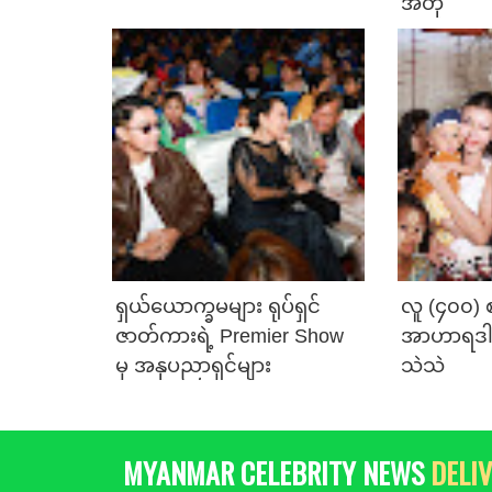
အိတုံ
ရှယ်ယောက္ခမများ ရုပ်ရှင်
လူ (၄၀၀)
ဇာတ်ကားရဲ့ Premier Show
အာဟာရဒါန လ
မှ အနုပညာရှင်များ
သဲသဲ
MYANMAR CELEBRITY NEWS
DELIV