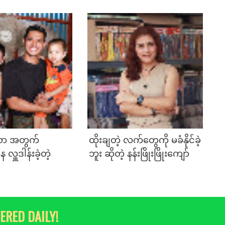
 စာ အတွက်
ထိုးချတဲ့ လက်တွေကို မခံနိုင်ခဲ့
ှူဒါန်းခဲ့တဲ့
ဘူး ဆိုတဲ့ နန်းဖြိုးဖြိုးကျော်
ERED DAILY!