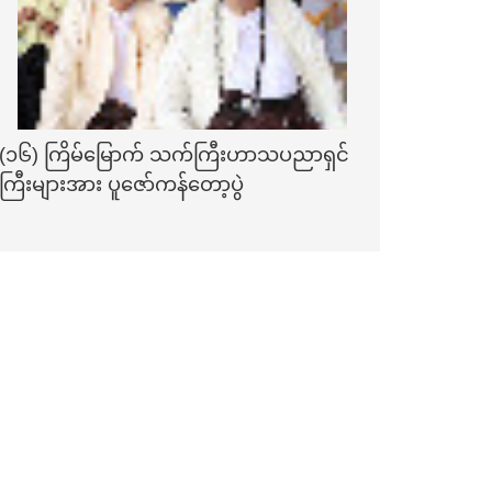
(၁၆) ကြိမ်မြောက် သက်ကြီးဟာသပညာရှင်
ကြီးများအား ပူဇော်ကန်တော့ပွဲ