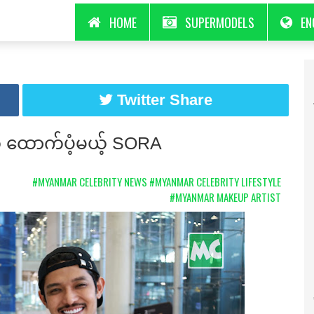
HOME
SUPERMODELS
EN
Twitter Share
ကို ထောက်ပံ့မယ့် SORA
#MYANMAR CELEBRITY NEWS
#MYANMAR CELEBRITY LIFESTYLE
#MYANMAR MAKEUP ARTIST