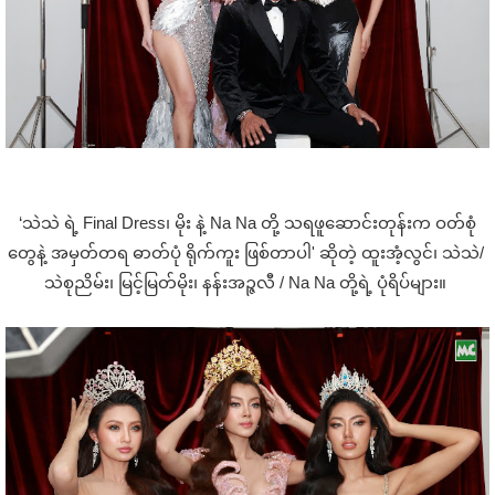
‘သဲသဲ ရဲ့ Final Dress၊ မိုး နဲ့ Na Na တို့ သရဖူဆောင်းတုန်းက ဝတ်စုံ
တွေနဲ့ အမှတ်တရ ဓာတ်ပုံ ရိုက်ကူး ဖြစ်တာပါ' ဆိုတဲ့ ထူးအံ့လွင်၊ သဲသဲ/
သဲစုညိမ်း၊ မြင့်မြတ်မိုး၊ နန်းအဉ္ဇလီ / Na Na တို့ရဲ့ ပုံရိပ်များ။