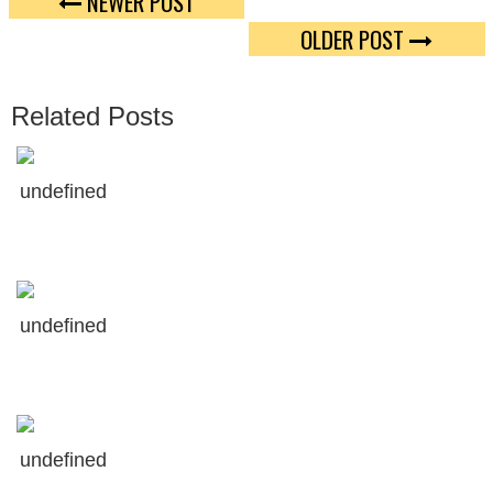
NEWER POST
OLDER POST
W
O
E
O
Related Posts
E
G
T
L
undefined
E
P
L
U
undefined
S
undefined