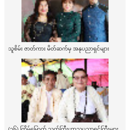
သူစိမ်း ဇာတ်ကား မိတ်ဆက်မှ အနုပညာရှင်များ
(၁၆) ကြိမ်မြောက် သက်ကြီးဟာသပညာရှင်ကြီးများ