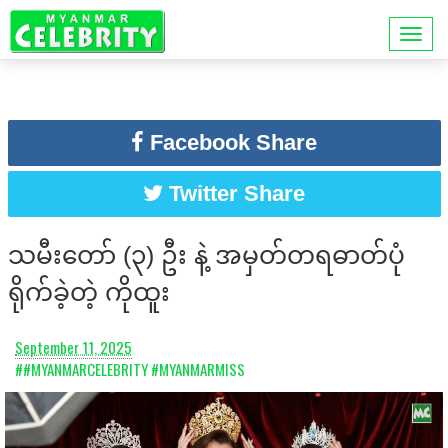
Facebook Share
Twitter Share
သမီးတော် (၃) ဦး နဲ့ အမှတ်တရဓာတ်ပုံ
ရိုက်ခဲ့တဲ့ ကိုထူး
September 11, 2025
##MYANMARCELEBRITY #MYANMARMISS