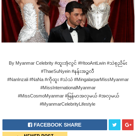
By Myanmar Celebrity #ထူးအံ့လွင် #HtooAntLwin #သဲစုညိမ်း
#ThaeSuNyein #နန်းအဉ္ဇလီ
#NanInzali #NaNa #ကိုထူး #သဲသဲ #MingalarparMissMyanmar
#MissInternationalMyanmar
#MissCosmoMyanmar #မြန်မာအလှမယ် #အလှမယ်
#MyanmarCelebrityLifestyle
FACEBOOK SHARE
T
G