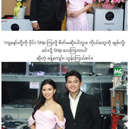
‘ကျနော်တို့ကို ဝိုင်း Ship ကြလို့ စိတ်မဆိုးပါဘူး။ ကိုယ်တွေကို ချစ်လို့၊
ခင်လို့ Ship ပေးကြတာပါ’
ဆိုတဲ့ ခန့်ကျော်၊ သွန်းကြယ်စင်။