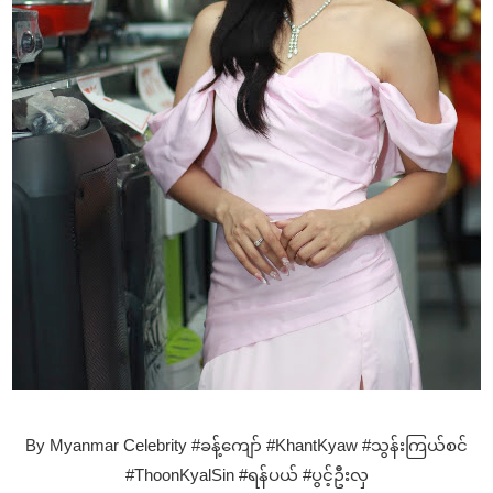
By Myanmar Celebrity #ခန့်ကျော် #KhantKyaw #သွန်းကြယ်စင်
#ThoonKyalSin #ရန်ပယ် #ပွင့်ဦးလှ