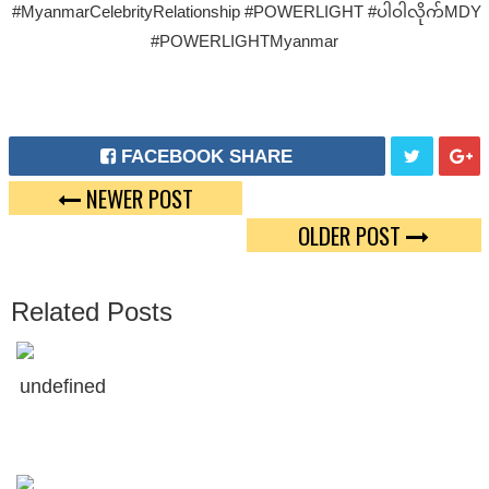
#MyanmarCelebrityRelationship #POWERLIGHT #ပါဝါလိုက်MDY
#POWERLIGHTMyanmar
FACEBOOK SHARE
NEWER POST
T
G
OLDER POST
W
O
E
O
Related Posts
E
G
T
L
undefined
E
P
L