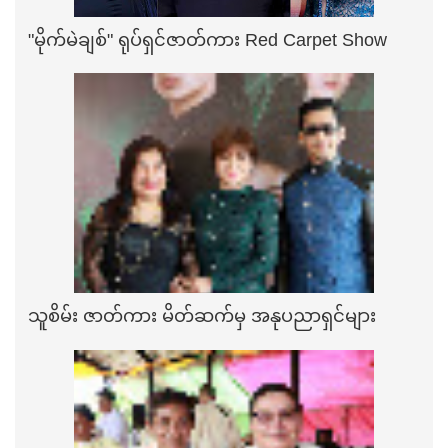
"မိုက်မဲချစ်" ရုပ်ရှင်ဇာတ်ကား Red Carpet Show
သူစိမ်း ဇာတ်ကား မိတ်ဆက်မှ အနုပညာရှင်များ