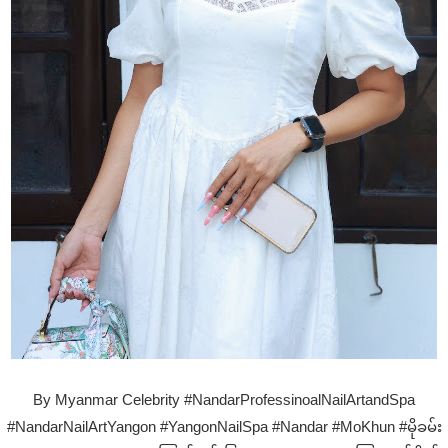
By Myanmar Celebrity #NandarProfessinoalNailArtandSpa
#NandarNailArtYangon #YangonNailSpa #Nandar #MoKhun #မိုခမ်း