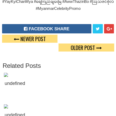
#YayKyiChanMya #ရေကြည်ချမ်းမြ #AwwThazinBo #ဩသဇင်ဗိုလ်
#MyanmarCelebrityPromo
FACEBOOK SHARE
NEWER POST
T
G
OLDER POST
W
O
E
O
Related Posts
E
G
T
L
undefined
E
P
L
U
undefined