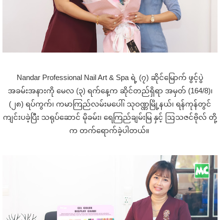
Nandar Professional Nail Art & Spa ရဲ့ (၇) ဆိုင်မြောက် ဖွင့်ပွဲ
အခမ်းအနားကို မေလ (၃) ရက်နေ့က ဆိုင်တည်ရှိရာ အမှတ် (164/8)၊
(၂၈) ရပ်ကွက်၊ ကမာကြည်လမ်းမပေါ်၊ သုဝဏ္ဏမြို့နယ်၊ ရန်ကုန်တွင်
ကျင်းပခဲ့ပြီး သရုပ်ဆောင် မိုခမ်း၊ ရေကြည်ချမ်းမြ နှင့် ဩသဇင်ဗိုလ် တို့
က တက်ရောက်ခဲ့ပါတယ်။